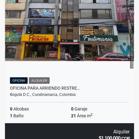
OFICINA
ALQUILER
OFICINA PARA ARRIENDO RESTRE…
Bogotá D.C., Cundinamarca, Colombia
0
Alcobas
0
Garaje
2
1
Baño
21
Área m
Alquiler
$1.100.000
COP