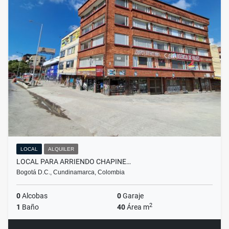
LOCAL
ALQUILER
LOCAL PARA ARRIENDO CHAPINE…
Bogotá D.C., Cundinamarca, Colombia
0
Alcobas
0
Garaje
2
1
Baño
40
Área m