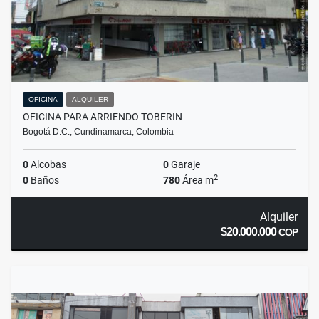
OFICINA
ALQUILER
OFICINA PARA ARRIENDO TOBERIN
Bogotá D.C., Cundinamarca, Colombia
0
Alcobas
0
Garaje
2
0
Baños
780
Área m
Alquiler
$20.000.000
COP