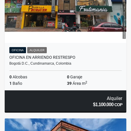
OFICINA
ALQUILER
OFICINA EN ARRIENDO RESTRESPO
Bogotá D.C., Cundinamarca, Colombia
0
Alcobas
0
Garaje
2
1
Baño
39
Área m
Alquiler
$1.100.000
COP