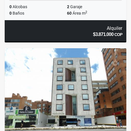
0
Alcobas
2
Garaje
2
0
Baños
60
Área m
Alquiler
$3.871.000
COP