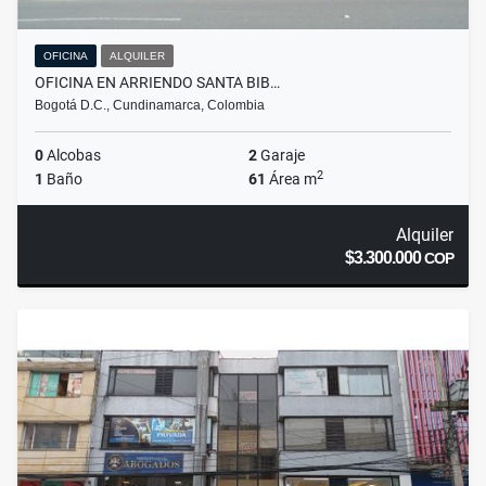
OFICINA
ALQUILER
OFICINA EN ARRIENDO SANTA BIB…
Bogotá D.C., Cundinamarca, Colombia
0
Alcobas
2
Garaje
2
1
Baño
61
Área m
Alquiler
$3.300.000
COP