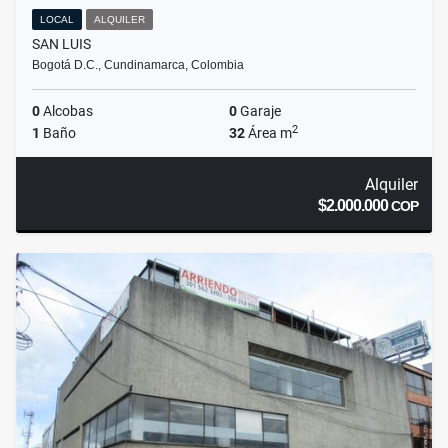
LOCAL
ALQUILER
SAN LUIS
Bogotá D.C., Cundinamarca, Colombia
0
Alcobas
0
Garaje
2
1
Baño
32
Área m
Alquiler
$2.000.000
COP