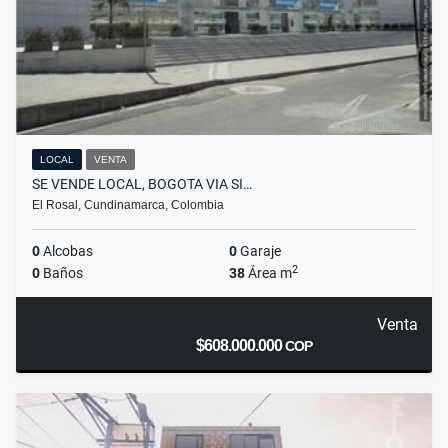
LOCAL
VENTA
SE VENDE LOCAL, BOGOTA VIA SI…
El Rosal, Cundinamarca, Colombia
0
Alcobas
0
Garaje
2
0
Baños
38
Área m
Venta
$608.000.000
COP