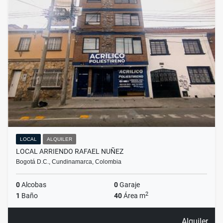
LOCAL
ALQUILER
LOCAL ARRIENDO RAFAEL NUÑEZ
Bogotá D.C., Cundinamarca, Colombia
0
Alcobas
0
Garaje
2
1
Baño
40
Área m
Alquiler