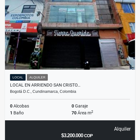
LOCAL
ALQUILER
LOCAL EN ARRIENDO SAN CRISTO…
Bogotá D.C., Cundinamarca, Colombia
0
Alcobas
0
Garaje
2
1
Baño
70
Área m
Alquiler
$3.200.000
COP