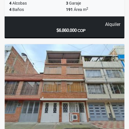
4
Alcobas
3
Garaje
2
4
Baños
191
Área m
Alquiler
$6.860.000
COP