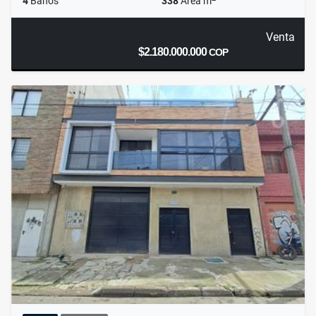
4
Baños
338
Área m
Venta
$2.180.000.000
COP