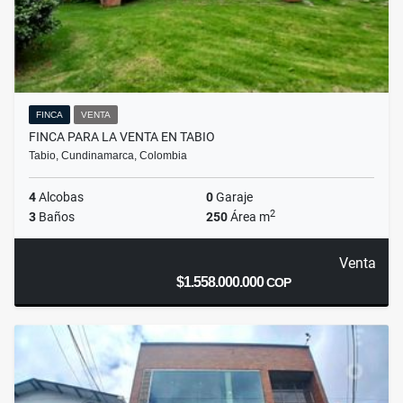
FINCA
VENTA
FINCA PARA LA VENTA EN TABIO
Tabio, Cundinamarca, Colombia
4
Alcobas
0
Garaje
2
3
Baños
250
Área m
Venta
$1.558.000.000
COP