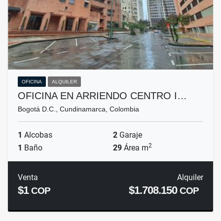
OFICINA
ALQUILER
OFICINA EN ARRIENDO CENTRO I…
Bogotá D.C., Cundinamarca, Colombia
1
Alcobas
2
Garaje
2
1
Baño
29
Área m
Venta
Alquiler
$1
$1.708.150
COP
COP