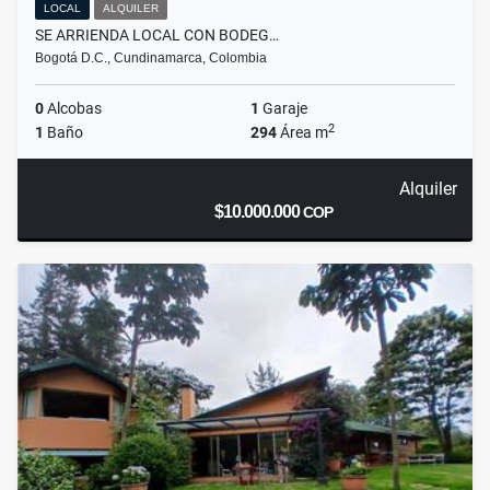
LOCAL
ALQUILER
SE ARRIENDA LOCAL CON BODEG…
Bogotá D.C., Cundinamarca, Colombia
0
Alcobas
1
Garaje
2
1
Baño
294
Área m
Alquiler
$10.000.000
COP