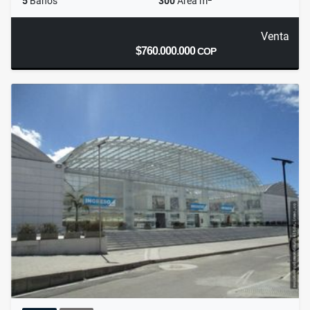
5
Baños
300
Área m
Venta
$760.000.000
COP