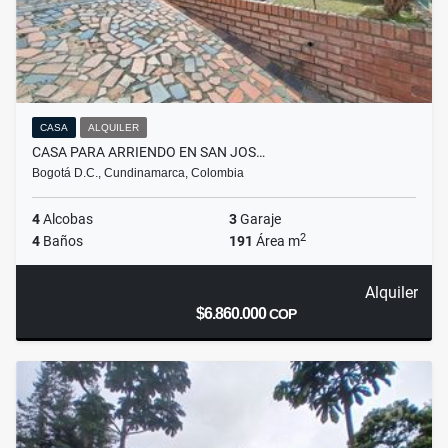
CASA
ALQUILER
CASA PARA ARRIENDO EN SAN JOS…
Bogotá D.C., Cundinamarca, Colombia
4
Alcobas
3
Garaje
2
4
Baños
191
Área m
Alquiler
$6.860.000
COP