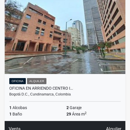
OFICINA
ALQUILER
OFICINA EN ARRIENDO CENTRO I…
Bogotá D.C., Cundinamarca, Colombia
1
Alcobas
2
Garaje
2
1
Baño
29
Área m
Venta
Alquiler