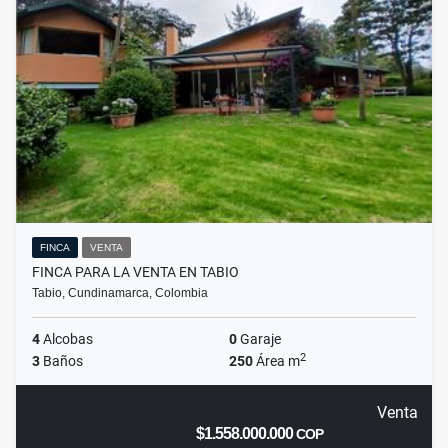
FINCA
VENTA
FINCA PARA LA VENTA EN TABIO
Tabio, Cundinamarca, Colombia
4
Alcobas
0
Garaje
2
3
Baños
250
Área m
Venta
$1.558.000.000
COP