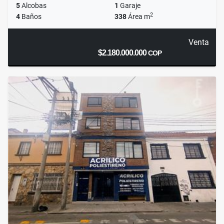
5
Alcobas
1
Garaje
2
4
Baños
338
Área m
Venta
$2.180.000.000
COP