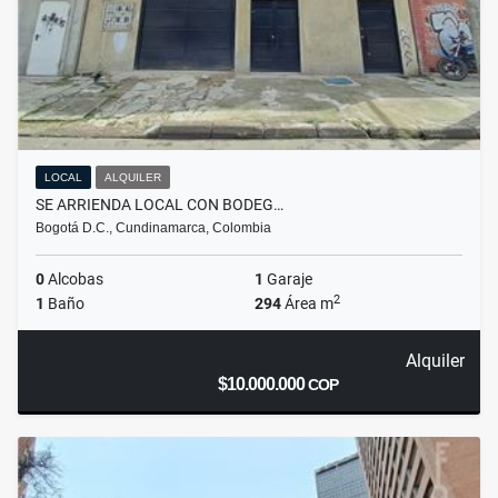
LOCAL
ALQUILER
SE ARRIENDA LOCAL CON BODEG…
Bogotá D.C., Cundinamarca, Colombia
0
Alcobas
1
Garaje
2
1
Baño
294
Área m
Alquiler
$10.000.000
COP