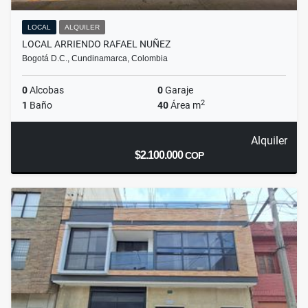
LOCAL
ALQUILER
LOCAL ARRIENDO RAFAEL NUÑEZ
Bogotá D.C., Cundinamarca, Colombia
0
Alcobas
0
Garaje
2
1
Baño
40
Área m
Alquiler
$2.100.000
COP