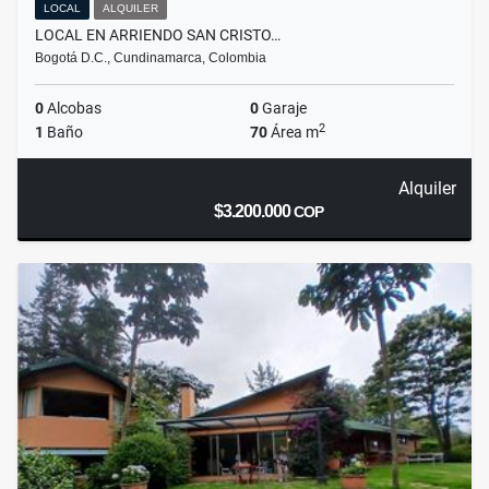
LOCAL
ALQUILER
LOCAL EN ARRIENDO SAN CRISTO…
Bogotá D.C., Cundinamarca, Colombia
0
Alcobas
0
Garaje
2
1
Baño
70
Área m
Alquiler
$3.200.000
COP