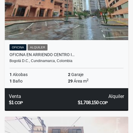
OFICINA
ALQUILER
OFICINA EN ARRIENDO CENTRO I…
Bogotá D.C., Cundinamarca, Colombia
1
Alcobas
2
Garaje
2
1
Baño
29
Área m
Venta
Alquiler
$1
$1.708.150
COP
COP