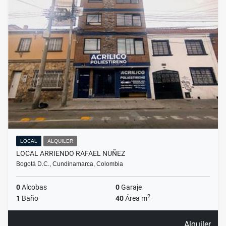
LOCAL
ALQUILER
LOCAL ARRIENDO RAFAEL NUÑEZ
Bogotá D.C., Cundinamarca, Colombia
0
Alcobas
0
Garaje
2
1
Baño
40
Área m
Alquiler