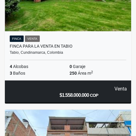
FINCA
VENTA
FINCA PARA LA VENTA EN TABIO
Tabio, Cundinamarca, Colombia
4
Alcobas
0
Garaje
2
3
Baños
250
Área m
Venta
$1.558.000.000
COP