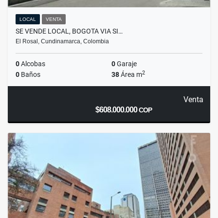
LOCAL
VENTA
SE VENDE LOCAL, BOGOTA VIA SI…
El Rosal, Cundinamarca, Colombia
0
Alcobas
0
Garaje
2
0
Baños
38
Área m
Venta
$608.000.000
COP