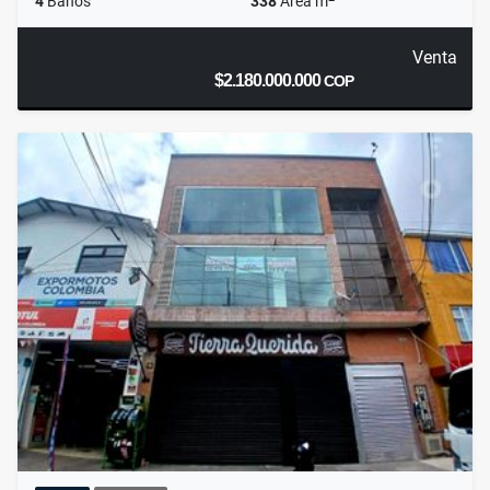
4
Baños
338
Área m
Venta
$2.180.000.000
COP