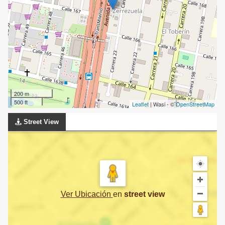
200 m
500 ft
Leaflet
| Wasi - ©
OpenStreetMap
Street View
Ver Ubicación
en
street view